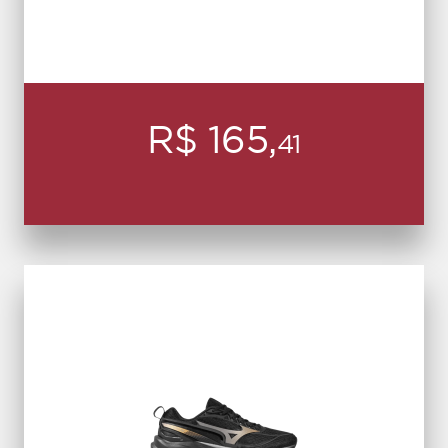
R$ 165,
41