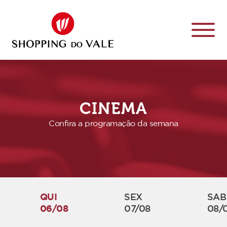
CINEMA
Confira a programação da semana
QUI
SEX
SAB
06/08
07/08
08/