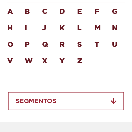
A
B
C
D
E
F
G
H
I
J
K
L
M
N
O
P
Q
R
S
T
U
V
W
X
Y
Z
SEGMENTOS