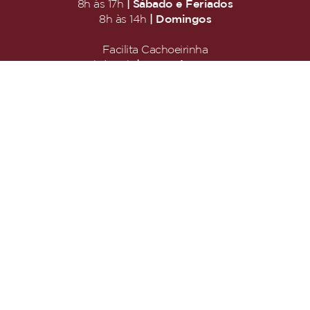
| Sábado e Feriados
8h às 17h
| Domingos
8h às 14h
Facilita Cachoeirinha
| Segunda a Sexta
08h às 17h
| Sábados, Domingos e Feriados
Fechado
CFC Cachoeirinha - Centro de Formação de
Condutores
| Segunda a Sexta
8h30 às 19h30
| Sábado
9h às 13h
| Domingos e Feriados
Fechado
COMO CHEGAR