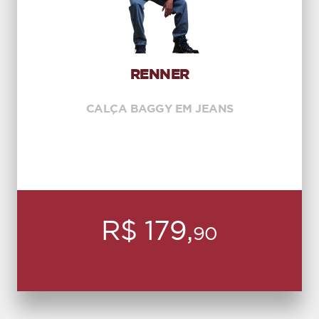
RENNER
CALÇA BAGGY EM JEANS
R$ 179,
90